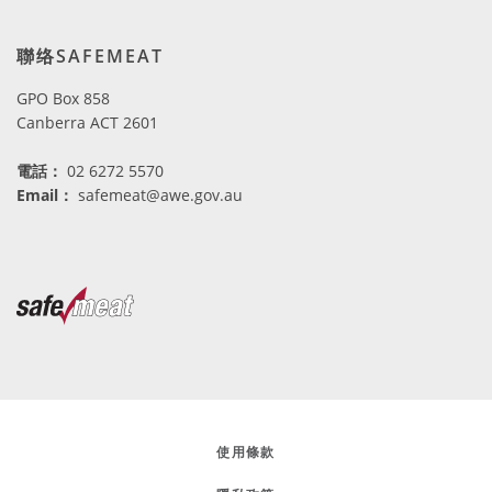
聯络SAFEMEAT
GPO Box 858
Canberra ACT 2601
電話
：
02 6272 5570
Email：
safemeat@awe.gov.au
使用條款