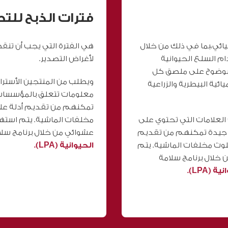
فترات الذبح للت
يائي،بما في ذلك من خلال
هي الفترة التي يجب أن تنق
ام السلع الحيوانية
لأغراض التصدير.
 بوضوح على ملصق كل
ويطلب من المنتجين الأسترال
ئية البيطرية والزراعية
معلومات تتعلق بالمؤسسات ا
تمكنهم من تقديم أدلة على 
 العلامات التي تحتوي على
مخلفات الماشية. يتم است
حتفاظ بسجلات جيدة تمكنهم من تقديم
عشوائي من خلال برنامج سلام
تلوث مخلفات الماشية. يتم
الحيوانية (LPA).
خلال برنامج سلامة
 (LPA).