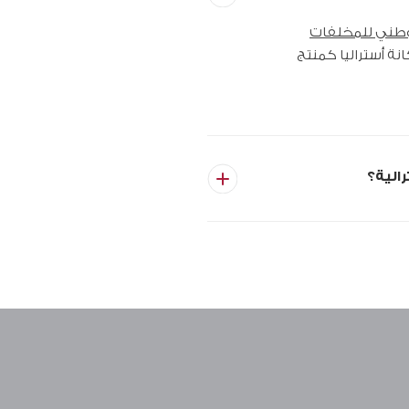
وطني للمخلفات
نة أستراليا كمنتج
الية؟