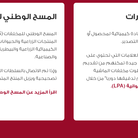
رات
المسح الوطني للم
ادة كيميائية لمحصول أو
لتصدير.
المنتجات الزراعية والحيوانا
الكيميائية الزراعية والبيطري
العلامات التي تحتوي على
والصناعية.
ظ على سجلات جيدة تمكنهم من تقديم
تلوث مخلفات الماشية
وإذا تم الاتصال بالسلطات ا
دقيقها دوريا" من خلال
تصحيحية ويزيل المنتج المتض
 (LPA).
اقرأ المزيد عن المسح الوطن