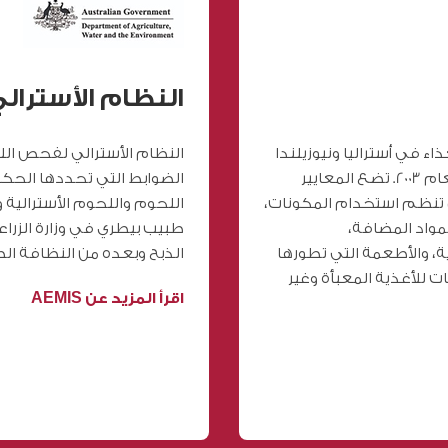
النظام الأسترا
ء في أستراليا ونيوزيلندا
النظام الأسترالي لفحص ال
هي صكوك تشريعية بموجب قانون التشريع لعام 2003. تضع المعايير
الضوابط التي تحددها الحك
أستراليا ونيوزيلندا (FSANZ) سبل تنظم استخدام المكونات،
اللحوم واللحوم الأسترالية 
لمواد المضافة،
طبيب بيطري في وزارة الزراع
ة، والأطعمة التي تطورها
الذبح وبعده من النظافة ا
 للأغذية المعبأة وغير
اقرأ المزيد عن AEMIS