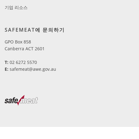
기업 리소스
SAFEMEAT에 문의하기
GPO Box 858
Canberra ACT 2601
T
:
02 6272 5570
E
:
safemeat@awe.gov.au