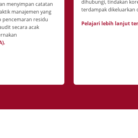
dihubungi, tindakan kor
 dan menyimpan catatan
terdampak dikeluarkan d
praktik manajemen yang
o pencemaran residu
Pelajari lebih lanjut t
audit secara acak
ernakan
).