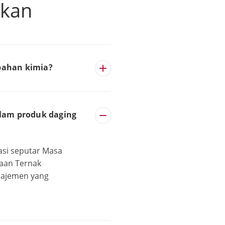
ukan
 bahan kimia?
lam produk daging
asi seputar Masa
laan Ternak
anajemen yang