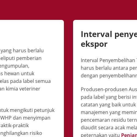
Interval peny
ekspor
yang harus berlalu
eliputi pemberian
Interval Penyembelihan 
pengumpulan,
harus berlalu antara p
s hewan untuk
dengan penyembelihanny
jelas pada label semua
n kimia veteriner
Produsen-produsen Aust
pada label yang berisi 
catatan yang baik untuk 
ntuk mengikuti petunjuk
manajemen yang memini
tar WHP dan menyimpan
pencemaran residu terna
aktik-praktik
diaudit secara acak me
ghilangkan risiko
peternakan yaitu
Penjam